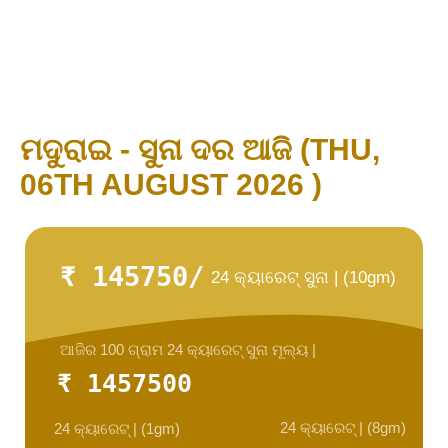
ମଦୁରାଇ - ସୁନା ଦର ଆଜି (THU,
06TH AUGUST 2026 )
₹ 145750/
24 କ୍ୟାରେଟ୍ ସୁନା | (10gm)
ଆଜିର 100 ଗ୍ରାମ 24 କ୍ୟାରେଟ୍ ସୁନା ମୂଲ୍ୟ |
₹ 1457500
24 କ୍ୟାରେଟ୍ | (8gm)
24 କ୍ୟାରେଟ୍ | (1gm)