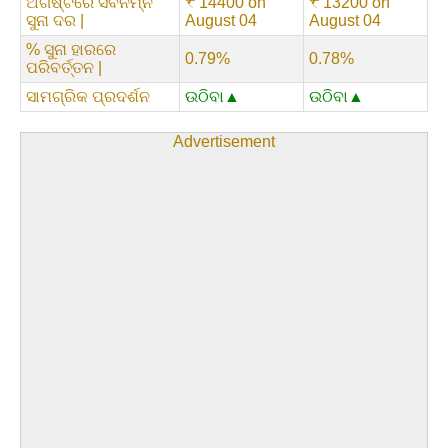
ଅଗଷ୍ଟରେ ସର୍ବନିମ୍ନ
₹ 14400 on
₹ 13200 on
ସୁନା ଦର |
August 04
August 04
% ସୁନା ହାରରେ
0.79%
0.78%
ପରିବର୍ତ୍ତନ |
ସାମଗ୍ରିକ ପ୍ରଦର୍ଶନ
ଉଠିବା▲
ଉଠିବା▲
Advertisement