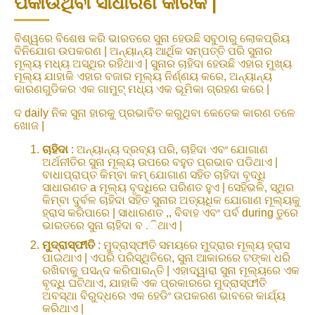
ପକାଉଥିବା ସାଧାରଣ କାରକ |
ବିଶ୍ୱରେ ବିଶେଷ କରି ଭାରତରେ ସୁନା ହେଉଛି ସବୁଠାରୁ ଲୋକପ୍ରିୟ
ବିନିଯୋଗ ଉପକରଣ | ଅନ୍ୟାନ୍ୟ ଆର୍ଥିକ ସମ୍ପତ୍ତି ପରି ସୁନାର
ମୂଲ୍ୟ ମଧ୍ୟ ଅସ୍ଥିର ରହିଥାଏ | ସୁନାର ଚାହିଦା ହେଉଛି ଏହାର ମୁଖ୍ୟ
ମୂଲ୍ୟ ଯାହାକି ଏହାର ବଜାର ମୂଲ୍ୟ ନିର୍ଣ୍ଣୟ କରେ, ଅନ୍ୟାନ୍ୟ
କାରଣଗୁଡିକର ଏକ ଗାମୁଟ୍ ମଧ୍ୟ ଏକ ଭୂମିକା ଗ୍ରହଣ କରେ |
ଦ daily ନିକ ସୁନା ହାରକୁ ପ୍ରଭାବିତ କରୁଥିବା କେତେକ କାରଣ ତଳେ
ଖୋଜ |
ଚାହିଦା
: ଅନ୍ୟାନ୍ୟ ଦ୍ରବ୍ୟ ପରି, ଚାହିଦା ଏବଂ ଯୋଗାଣ
ଅର୍ଥନୀତିର ସୁନା ମୂଲ୍ୟ ଉପରେ ବହୁତ ପ୍ରଭାବ ପଡିଥାଏ |
ବାଧାପ୍ରାପ୍ତ କିମ୍ବା କମ୍ ଯୋଗାଣ ସହିତ ଚାହିଦା ବୃଦ୍ଧି
ସାଧାରଣତ a ମୂଲ୍ୟ ବୃଦ୍ଧିରେ ପରିଣତ ହୁଏ | ସେହିଭଳି, ସ୍ଥିର
କିମ୍ବା ଦୁର୍ବଳ ଚାହିଦା ସହିତ ସୁନାର ଅତ୍ୟଧିକ ଯୋଗାଣ ମୂଲ୍ୟକୁ
ହ୍ରାସ କରିପାରେ | ସାଧାରଣତ ,, ବିବାହ ଏବଂ ପର୍ବ during ତୁରେ
ଭାରତରେ ସୁନା ଚାହିଦା ବ .ିଥାଏ |
ମୁଦ୍ରାସ୍ଫୀତି
: ମୁଦ୍ରାସ୍ଫୀତି ସମୟରେ ମୁଦ୍ରାର ମୂଲ୍ୟ ହ୍ରାସ
ପାଇଥାଏ | ଏପରି ପରିସ୍ଥିତିରେ, ସୁନା ଆକାରରେ ଟଙ୍କା ଧରି
ରଖିବାକୁ ପସନ୍ଦ କରିପାରନ୍ତି | ଏହାଦ୍ୱାରା ସୁନା ମୂଲ୍ୟରେ ଏକ
ବୃଦ୍ଧି ଘଟିଥାଏ, ଯାହାକି ଏକ ପ୍ରକାରରେ ମୁଦ୍ରାସ୍ଫୀତି
ଅବସ୍ଥା ବିରୁଦ୍ଧରେ ଏକ ହେଡିଂ ଉପକରଣ ଭାବରେ କାର୍ଯ୍ୟ
କରିଥାଏ |