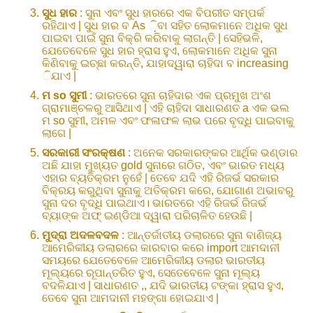
ସୁଧ ହାର
: ସୁନା ଏବଂ ସୁଧ ହାରରେ ଏକ ବିପରୀତ ସମ୍ପର୍କ
ରହିଥାଏ | ସୁଧ ହାର ବ As ଼ିବା ସହିତ ଲୋକମାନେ ଅଧିକ ସୁଧ
ପାଇବା ପାଇଁ ସୁନା ବିକ୍ରି କରିବାକୁ ଲାଗନ୍ତି | ସେହିଭଳି,
ଯେତେବେଳେ ସୁଧ ହାର ହ୍ରାସ ହୁଏ, ଲୋକମାନେ ଅଧିକ ସୁନା
କିଣିବାକୁ ଇଚ୍ଛା କରନ୍ତି, ଯାହାଦ୍ୱାରା ଚାହିଦା ବ increasing
ିଯାଏ |
ମ so ସୁମୀ
: ଭାରତରେ ସୁନା ଚାହିଦାର ଏକ ପ୍ରମୁଖ ଅଂଶ
ଗ୍ରାମାଞ୍ଚଳରୁ ଆସିଥାଏ | ଏହି ଚାହିଦା ସାଧାରଣତ a ଏକ ଭଲ
ମ so ସୁମୀ, ଅମଳ ଏବଂ ଫଳାଫଳ ଲାଭ ପରେ ବୃଦ୍ଧି ପାଇବାକୁ
ଲାଗେ |
ସରକାରୀ ସଂରକ୍ଷଣ
: ଅନେକ ସରକାରଙ୍କର ଆର୍ଥିକ ଭଣ୍ଡାର
ଅଛି ଯାହା ମୁଖ୍ୟତ gold ସୁନାରେ ଗଠିତ, ଏବଂ ଭାରତ ମଧ୍ୟ
ଏହାର ବ୍ୟତିକ୍ରମ ନୁହେଁ | ତେବେ ଯଦି ଏହି ରିଜର୍ଭ ସରକାର
ବିକ୍ରୟ କରୁଥିବା ସୁନାକୁ ଅତିକ୍ରମ କରେ, ଯୋଗାଣ ଅଭାବରୁ
ସୁନା ଦର ବୃଦ୍ଧି ପାଇଥାଏ। ଭାରତରେ ଏହି ରିଜର୍ଭ ରିଜର୍ଭ
ବ୍ୟାଙ୍କ ଅଫ୍ ଇଣ୍ଡିଆ ଦ୍ୱାରା ପରିଚାଳିତ ହେଉଛି |
ମୁଦ୍ରା ଅଦଳବଦଳ
: ଆନ୍ତର୍ଜାତୀୟ ଡଲାରରେ ସୁନା ବାଣିଜ୍ୟ
ଆମେରିକୀୟ ଡଲାରରେ କାରବାର କରେ import ଆମଦାନୀ
ସମୟରେ ଯେତେବେଳେ ଆମେରିକୀୟ ଡଲାର ଭାରତୀୟ
ମୂଲ୍ୟରେ ରୂପାନ୍ତରିତ ହୁଏ, ସେତେବେଳେ ସୁନା ମୂଲ୍ୟ
ବଦଳିଯାଏ | ସାଧାରଣତ ,, ଯଦି ଭାରତୀୟ ଟଙ୍କା ହ୍ରାସ ହୁଏ,
ତେବେ ସୁନା ଆମଦାନୀ ମହଙ୍ଗା ହୋଇଯାଏ |