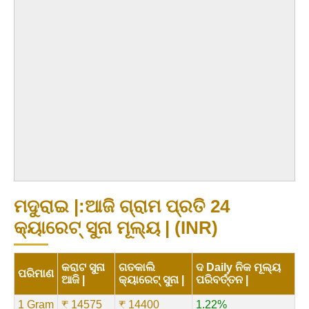
ମଦୁରାଇ |:ଆଜି ଗ୍ରାମ ପ୍ରତି 24
କ୍ୟାରେଟ୍ ସୁନା ମୂଲ୍ୟ | (INR)
କରାଟ ସୁନା
ଗତକାଲି
ଦ Daily ନିକ ମୂଲ୍ୟ
ପରିମାଣ
ଆଜି |
କ୍ୟାରେଟ୍ ସୁନା |
ପରିବର୍ତ୍ତନ |
1 Gram
₹ 14575
₹ 14400
1.22%