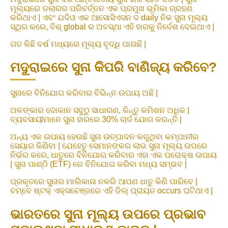
ମୂଲ୍ୟରେ ଡଲାରର ପରିବର୍ତ୍ତନ ଏକ ପ୍ରମୁଖ ଭୂମିକା ଗ୍ରହଣ
କରିଥାଏ | ଏବଂ ଯଦିଓ ଏକ ଆସୋସିଏସନ ଦ daily ନିକ ସୁନା ମୂଲ୍ୟ
ସ୍ଥିର କରେ, ବିଶ୍ global ର ଅବସ୍ଥା ଏହି ହାରକୁ ନିର୍ଦେଶ ଦେଇଥାଏ |
ଗତ କିଛି ବର୍ଷ ମଧ୍ୟରେ ମୂଲ୍ୟ ବୃଦ୍ଧି ପାଉଛି |
ମଦୁରାଇରେ ସୁନା କିପରି ବାଣିଜ୍ୟ କରିବେ?
ସୁନାରେ ବିନିଯୋଗ କରିବାର ବିଭିନ୍ନ ଉପାୟ ଅଛି |
ଅଳଙ୍କାର ଦୋକାନ ସବୁଠୁ ସାଧାରଣ, କିନ୍ତୁ କମିଶନ ଅଧିକ |
ବ୍ୟବସାୟୀମାନେ ସୁନା ହାରରେ 30% ଚାର୍ଜ ଯୋଗ କରନ୍ତି |
ଅନ୍ୟ ଏକ ଉପାୟ ହେଉଛି ସୁନା ଉତ୍ପାଦନ କରୁଥିବା କମ୍ପାନୀର
ସେୟାର କିଣିବା | ଯେହେତୁ ସେମାନଙ୍କର ଲାଭ ସୁନା ମୂଲ୍ୟ ଉପରେ
ନିର୍ଭର କରେ, ଧାତୁରେ ବିନିଯୋଗ କରିବାର ଏହା ଏକ ପରୋକ୍ଷ ଉପାୟ
| ସୁନା ପାଣ୍ଠି (ETF) ରେ ବିନିଯୋଗ କରିବା ମଧ୍ୟ ସମ୍ଭବ |
ପ୍ରକୃତରେ ସୁନାର ମାଲିକାନା ନକରି ଆପଣ ଧାତୁ କିଣି ପାରିବେ |
ବମ୍ବେ ଷ୍ଟକ୍ ଏକ୍ସଚେଞ୍ଜରେ ଏହି ଡିଲ୍ ପ୍ରାୟତ occurs ଘଟିଥାଏ |
ଭାରତରେ ସୁନା ମୂଲ୍ୟ ଉପରେ ପ୍ରଭାବ