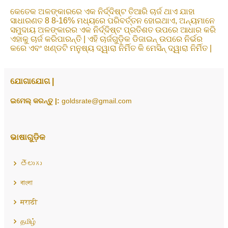
କେତେକ ଅଳଙ୍କାରରେ ଏକ ନିର୍ଦ୍ଦିଷ୍ଟ ତିଆରି ଚାର୍ଜ ଥାଏ ଯାହା
ସାଧାରଣତ 8 8-16% ମଧ୍ୟରେ ପରିବର୍ତ୍ତନ ହୋଇଥାଏ, ଅନ୍ୟମାନେ
ସମୁଦାୟ ଅଳଙ୍କାରର ଏକ ନିର୍ଦ୍ଦିଷ୍ଟ ପ୍ରତିଶତ ଉପରେ ଆଧାର କରି
ଏହାକୁ ଚାର୍ଜ କରିପାରନ୍ତି | ଏହି ଚାର୍ଜଗୁଡ଼ିକ ଡିଜାଇନ୍ ଉପରେ ନିର୍ଭର
କରେ ଏବଂ ଖଣ୍ଡଟି ମନୁଷ୍ୟ ଦ୍ୱାରା ନିର୍ମିତ କି ମେସିନ୍ ଦ୍ୱାରା ନିର୍ମିତ |
ଯୋଗାଯୋଗ |
ଇମେଲ୍ କରନ୍ତୁ |:
goldsrate@gmail.com
ଭାଷାଗୁଡ଼ିକ
తెలుగు
বাংলা
मराठी
தமிழ்