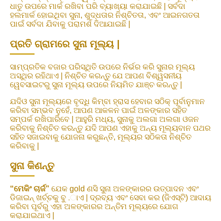
ଧାତୁ ଉପରେ ମାର୍କ ରଖିବା ପରି ବ୍ୟାଖ୍ୟା କରାଯାଇଛି | ସର୍ବଦା
ହଲମାର୍କ ହୋଇଥିବା ସୁନା, ଶୁଦ୍ଧତାର ନିଶ୍ଚିତତା, ଏବଂ ଆଇନଗତତା
ପାଇଁ ସର୍ବଦା ଯିବାକୁ ପରାମର୍ଶ ଦିଆଯାଇଛି |
ପ୍ରତି ଗ୍ରାମରେ ସୁନା ମୂଲ୍ୟ |
ସାମ୍ପ୍ରତିକ ବଜାର ପରିସ୍ଥିତି ଉପରେ ନିର୍ଭର କରି ସୁନାର ମୂଲ୍ୟ
ଅସ୍ଥିର ରହିଥାଏ | ନିଶ୍ଚିତ କରନ୍ତୁ ଯେ ଆପଣ ବିଶ୍ୱସନୀୟ
ୱେବସାଇଟରୁ ସୁନା ମୂଲ୍ୟ ଉପରେ ନିୟମିତ ଯାଞ୍ଚ କରନ୍ତୁ |
ଯଦିଓ ସୁନା ମୂଲ୍ୟରେ ବୃଦ୍ଧି କିମ୍ବା ହ୍ରାସ ହେବାର ସଠିକ୍ ପୂର୍ବାନୁମାନ
କରିବା ସମ୍ଭବ ନୁହେଁ, ଆପଣ ଆକଳନ ପାଇଁ ଅଳଙ୍କାର ସହିତ
ସମ୍ପର୍କ ରଖିପାରିବେ | ଆହୁରି ମଧ୍ୟ, ସୁନାକୁ ଅଲଗା ଅଲଗା ଓଜନ
କରିବାକୁ ନିଶ୍ଚିତ କରନ୍ତୁ ଯଦି ଆପଣ ଏହାକୁ ଅନ୍ୟ ମୂଲ୍ୟବାନ ପଥର
ସହିତ ସଜାଇବାକୁ ଯୋଜନା କରୁଛନ୍ତି, ମୂଲ୍ୟର ସଠିକତା ନିଶ୍ଚିତ
କରିବାକୁ |
ସୁନା କିଣନ୍ତୁ
“ମେକିଂ ଚାର୍ଜ”
ଯେକ gold ଣସି ସୁନା ଅଳଙ୍କାରର ଉତ୍ପାଦନ ଏବଂ
ଡିଜାଇନ୍ ଖର୍ଚ୍ଚକୁ ବୁ .ାଏ | ଦ୍ରବ୍ୟ ଏବଂ ସେବା କର (ଜିଏସ୍ଟି) ଆଦାୟ
କରିବା ପୂର୍ବରୁ ଏହା ଅଳଙ୍କାରର ଅନ୍ତିମ ମୂଲ୍ୟରେ ଯୋଗ
କରାଯାଇଥାଏ |