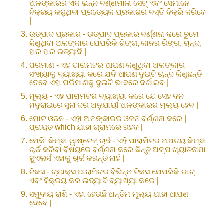
ଅଳଙ୍କାରର ଏକ ଭିନ୍ନ ବର୍ଣ୍ଣମାଳା ସେଟ୍ ଏବଂ ସେମାନେ
ବିକ୍ରୟ କରୁଥିବା ପ୍ରତ୍ୟେକ ପ୍ରକାରର ବସ୍ତି ବିକ୍ରି କରିବେ
|
ଉତ୍ପାଦ ପ୍ରକାର - ଉତ୍ପାଦ ପ୍ରକାର ବର୍ଣ୍ଣନା କରେ ତୁମେ
କିଣୁଥିବା ଅଳଙ୍କାର ଯେପରିକି ରିଙ୍ଗ, କାନର ରିଙ୍ଗ, ଚାନ୍ଦ,
ହାର ହାର ଇତ୍ୟାଦି |
ପରିମାଣ - ଏହି ପାରାମିଟର ଆପଣ କିଣୁଥିବା ଅଳଙ୍କାର
ସଂଖ୍ୟାକୁ ବ୍ୟାଖ୍ୟା କରେ ଯଦି ଆପଣ ଦୁଇଟି ଚାନ୍ଦ କିଣୁଛନ୍ତି
ତେବେ ଏହା ପରିମାଣକୁ ଦୁଇଟି ଭାବରେ ଦର୍ଶାଇବ |
ମୂଲ୍ୟ - ଏହି ପାରାମିଟର ବ୍ୟାଖ୍ୟା କରେ ଯେ ସେହି ଦିନ
ମଦୁରାଇରେ ସୁନା ଦର ଅନୁଯାୟୀ ଅଳଙ୍କାରର ମୂଲ୍ୟ ହେବ |
ମୋଟ ଓଜନ - ଏହା ଅଳଙ୍କାରର ଓଜନ ବର୍ଣ୍ଣନା କରେ |
ପ୍ରାୟତ which ଯାହା ଗ୍ରାମରେ ରହିବ |
ମେକିଂ କିମ୍ବା ୱାଷ୍ଟେଜ୍ ଚାର୍ଜ - ଏହି ପାରାମିଟର ଅପଚୟ କିମ୍ବା
ଚାର୍ଜ କରିବା ବିଷୟରେ ବର୍ଣ୍ଣନା କରେ କିନ୍ତୁ ଅଳ୍ପ ଖ୍ୟାତନାମା
ଜୁଏଲର୍ସ ଏହାକୁ ଚାର୍ଜ କରନ୍ତି ନାହିଁ |
ଟିକସ - ଟ୍ୟାକ୍ସ ପାରାମିଟର ବିଭିନ୍ନ ଟିକସ ଯେପରିକି ଭାଟ୍
ଏବଂ ବିକ୍ରୟ କର ଇତ୍ୟାଦି ବ୍ୟାଖ୍ୟା କରେ |
ସମୁଦାୟ ରାଶି - ଏହା ହେଉଛି ଅନ୍ତିମ ମୂଲ୍ୟ ଯାହା ଆପଣ
ଦେବେ |