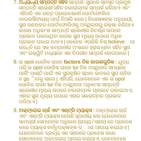
ଅନ୍ୟାନ୍ୟ ସମ୍ପତ୍ତି ସହିତ
ସମ୍ପର୍କ: ସୁନାରେ ସମସ୍ତ ପ୍ରମୁଖ
ସମ୍ପତ୍ତି ଶ୍ରେଣୀ ସହିତ ନକାରାତ୍ମକ ସମ୍ପର୍କ ରହିଥାଏ ଏବଂ
ଏହିପରି ଏକ ଉଚ୍ଚ ପ୍ରଭାବଶାଳୀ ପୋର୍ଟଫୋଲିଓ
ଡାଇଭର୍ସିଫାୟର୍ ପାଇଁ ତିଆରି କରେ | ବିଶେଷଜ୍ଞଙ୍କ ଅନୁଯାୟୀ,
ସୁନା ଜଣଙ୍କର ପୋର୍ଟଫୋଲିଓକୁ ଅସ୍ଥିରତାରୁ ରକ୍ଷା କରିଥାଏ
କାରଣ ଅଧିକାଂଶ ସମ୍ପତ୍ତି ଶ୍ରେଣୀର ରିଟର୍ଣ୍ଣ ଉପରେ
ପ୍ରଭାବ ପକାଉଥିବା କାରକ ସୁନା ମୂଲ୍ୟ ଉପରେ ଅଧିକ
ପ୍ରଭାବ ପକାଇ ନଥାଏ | କେତେକ ଏପରିକି ବିଶ୍ believe ାସ
କରନ୍ତି ଯେ ଏକ କମ୍ପାନୀର ଅଂଶଧନ ହ୍ରାସ ହେବା ସହିତ ସୁନା
ଏବଂ ଇକ୍ୱିଟି ମଧ୍ୟରେ ଏକ ବିପରୀତ ସମ୍ପର୍କ ହୋଇପାରେ |
ଭ opol ଗୋଳିକ ରାଜନ
factors ତିକ କାରଣଗୁଡିକ
: ଯୁଦ୍ଧ
ପରି ଭ opol ଗୋଳିକ ରାଜନ tur ତିକ ଅସ୍ଥିରତା ସମୟରେ
ପାର୍କିଂ ପାଣ୍ଠି ପାଇଁ ଏକ ସୁରକ୍ଷିତ ସ୍ଥାନ ଭାବରେ ସୁନା ଚାହିଦା
ବ go ଼ିବାକୁ ଲାଗେ | ଏହିପରି, ଯେତେବେଳେ ଏକ ଭ opol
ଗୋଳିକ ରାଜନ tur ତିକ ଅସ୍ଥିରତା ଅଧିକାଂଶ ସମ୍ପତ୍ତି
ଶ୍ରେଣୀର ମୂଲ୍ୟ ଉପରେ ନକାରାତ୍ମକ ପ୍ରଭାବ ପକାଇଥାଏ,
ଏହାର ସୁନା ମୂଲ୍ୟ ଉପରେ ଏହାର ସକରାତ୍ମକ ପ୍ରଭାବ
ପଡିଥାଏ |
ଅକ୍ଟ୍ରୋଇ ଚାର୍ଜ ଏବଂ ଏଣ୍ଟ୍ରି ଟ୍ୟାକ୍ସ
: ଅକ୍ଟ୍ରୋଇ ଚାର୍ଜ
ଏବଂ ଏଣ୍ଟ୍ରି ଟ୍ୟାକ୍ସ ହେଉଛି ସ୍ଥାନୀୟ କର ଯେତେବେଳେ
ସାମଗ୍ରୀ ସେମାନଙ୍କ ଅଧିକାର (ରାଜ୍ୟ / ସହର) ରେ ପ୍ରବେଶ
କରେ ଟ୍ୟାକ୍ସ କର୍ତ୍ତୃପକ୍ଷଙ୍କ ଦ୍ .ାରା ଆଦାୟ କରାଯାଏ |
ଯେତେବେଳେ ଦ୍ରବ୍ୟ ଏକ ସହରରେ ପ୍ରବେଶ କରେ
ସେତେବେଳେ ଅକ୍ଟ୍ରୋଇ ଆଦାୟ କରାଯାଏ, ଯେତେବେଳେ