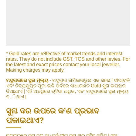
* Gold rates are reflective of market trends and interest
rates. They do not include GST, TCS and other levies. For
the latest and exact prices contact your local jeweller.
Making charges may apply.
ମଦୁରାଇରେ ସୁନା ମୂଲ୍ୟ
- ମଦୁରାଇ ତାମିଲନାଡୁର ଏକ ସହର | ଦୀପାବଳି
ଏବଂ ଚିତ୍ରାଗୁପ୍ତ ପୂଜା ଭଳି ପର୍ବରେ ସାଧାରଣତ Gold ସୁନା ଉପହାର
ଦିଆଯାଏ | ଏହି ଅବଧିରେ ଚାହିଦା ଅଧିକ, ଏବଂ ମଦୁରାଇରେ ସୁନା ମୂଲ୍ୟ
ବ .ିଥାଏ |
ସୁନା ଦର ଉପରେ କ’ଣ ପ୍ରଭାବ
ପକାଇଥାଏ?
ମଦୁରାଇରେ ସୁନା ଦର ଆନ୍ତର୍ଜାତୀୟ ସୁନା ହାର ସହିତ ଜଡିତ | ସୁନା