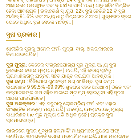
ଆକାରରେ ଉପସ୍ଥିତ ଏବଂ ଦୃ urd ତା ପାଇଁ ଅନ୍ୟ ଧାତୁ ସହିତ ମିଶ୍ରିତ
ହେବା ଆବଶ୍ୟକ | ଉଦାହରଣ ସ୍ .ରୁପ, 22k ସୁନା ହେଉଛି 22 ଟି ସୁନା,
ଅର୍ଥାତ୍ 91.6% ଏବଂ ଅନ୍ୟ ଧାତୁ ମିଶ୍ରଣର 2 ଅଂଶ | ଶୁଦ୍ଧତାର ସ୍ତର
ଯେତେ ଅଧିକ, ସୁନା ସେତିକି ମହଙ୍ଗା |
ସୁନା ପ୍ରକାର |
ଶାରୀରିକ ସୁନାକୁ ଅନେକ ଫର୍ମ- ମୁଦ୍ରା, ବାର୍, ଅଳଙ୍କାରରେ
କିଣାଯାଇପାରିବ |
ସୁନା ମୁଦ୍ରା:
କେତେକ ସଂଗ୍ରହଯୋଗ୍ୟ ସୁନା ମୁଦ୍ରା ଅନ୍ୟ ସୁନା
ତୁଳନାରେ ବଜାର ମୂଲ୍ୟ ଅଧିକ | ତଥାପି, ଏହି କ୍ରୟ ପୂର୍ବରୁ
ପ୍ରାମାଣିକତାକୁ ଯତ୍ନର ସହିତ ଯାଞ୍ଚ କରାଯିବା ଆବଶ୍ୟକ |
ସୁନା ଦଣ୍ଡ
: ବିନିଯୋଗ ଗୁଣବତ୍ତା ଷଣ୍ or କିମ୍ବା ସୁନା ଦଣ୍ଡ
ସାଧାରଣତ 9 99.5% -99.99% ଶୁଦ୍ଧତା ସହିତ ଆସିଥାଏ | ଓଜନ ଏବଂ
ଉତ୍ପାଦକଙ୍କ ନାମ ସହିତ ବାରରେ ଷ୍ଟାମ୍ପ୍ ହୋଇଥିବା ଏହି ସୂଚନା
ଆପଣ ପାଇପାରିବେ |
ସୁନା ଅଳଙ୍କାର
: ଏହା ସବୁଠାରୁ ଲୋକପ୍ରିୟ ଫର୍ମ ଏବଂ ଏହାର
ସାଂସ୍କୃତିକ ମହତ୍ତ୍। ମଧ୍ୟ ଅଛି | ଅବଶ୍ୟ, ମେଲ୍ଟଡାଉନ୍ ମୂଲ୍ୟ
ସାଧାରଣତ the ମୂଳ ମୂଲ୍ୟ ପରି ଅଧିକ ନୁହେଁ | ପ୍ରକୃତ ସୁନା
ପ୍ରମାଣପତ୍ର |
ଭାରତରେ ସୁନାର ଶୁଦ୍ଧତା ହଲମାର୍କିଂ ମାଧ୍ୟମରେ ବ୍ୟୁରୋ ଅଫ୍
ଇଣ୍ଡିଆନ୍ ଷ୍ଟାଣ୍ଡାର୍ଡ ଦ୍ୱାରା ପ୍ରମାଣିତ ହୋଇଛି, ଯାହା ମୂଲ୍ୟବାନ