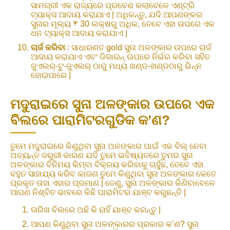
ସାମଗ୍ରୀ ଏକ ରାଜ୍ୟରେ ପ୍ରବେଶ କଲାବେଳେ ଏଣ୍ଟ୍ରି
ଟ୍ୟାକ୍ସ ଆଦାୟ କରାଯାଏ | ଅଧିକନ୍ତୁ, ଯଦି ଆପଣଙ୍କର
ସୁନାର ମୂଲ୍ୟ ₹ 30 ଲକ୍ଷରୁ ଅଧିକ, ତେବେ ଏହା ଉପରେ ଏକ
ଧନ ଟ୍ୟାକ୍ସ ଆଦାୟ କରାଯାଏ |
ଚାର୍ଜ କରିବା
: ସାଧାରଣତ gold ସୁନା ଅଳଙ୍କାର ଉପରେ ଚାର୍ଜ
ଆଦାୟ କରାଯାଏ ଏବଂ ଡିଜାଇନ୍ ଉପରେ ନିର୍ଭର କରିବା ସହିତ
ଜୁଏଲର୍-ଟୁ-ଜୁଏଲର୍ ଠାରୁ ମଧ୍ୟ ଖଣ୍ଡ-ଖଣ୍ଡଠାରୁ ଭିନ୍ନ
ହୋଇପାରେ |
ମଦୁରାଇରେ ସୁନା ଅଳଙ୍କାର ଉପରେ ଏକ
ବିଲରେ ପାରାମିଟରଗୁଡିକ କ’ଣ?
ତୁମେ ମଦୁରାଇରେ କିଣୁଥିବା ସୁନା ଅଳଙ୍କାର ପାଇଁ ଏକ ବିଲ୍ ନେବା
ଅତ୍ୟନ୍ତ ଜରୁରୀ କାରଣ ଯଦି ତୁମେ ଭବିଷ୍ୟତରେ ତୁମର ସୁନା
ଅଳଙ୍କାର ବିନିମୟ କିମ୍ବା ବିକ୍ରୟ କରିବାକୁ ଚାହୁଁଛ, ତେବେ ଏହା
ବହୁତ ସାହାଯ୍ୟ କରିବ କାରଣ ତୁମେ କିଣୁଥିବା ସୁନା ଅଳଙ୍କାର କେତେ
ପ୍ରକୃତ ତାହା ଏହାର ପ୍ରମାଣ | ତେଣୁ, ସୁନା ଅଳଙ୍କାର କିଣିବାବେଳେ
ଆପଣ ନିଶ୍ଚିତ ଭାବରେ କିଛି ପାରାମିଟର ଯାଞ୍ଚ କରୁଛନ୍ତି |
ତାରିଖ ବିଲରେ ଅଛି କି ନାହିଁ ଯାଞ୍ଚ କରନ୍ତୁ |
ଆପଣ କିଣୁଥିବା ସୁନା ଅଳଙ୍କାରର ପ୍ରକାର କ’ଣ? ସୁନା