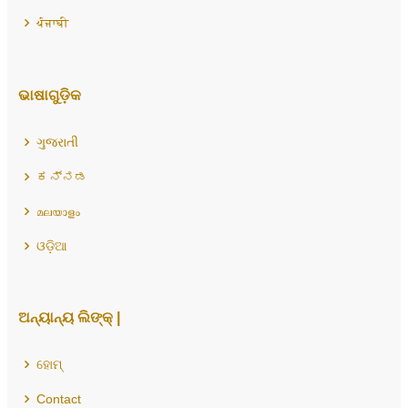
ਪੰਜਾਬੀ
ଭାଷାଗୁଡ଼ିକ
ગુજરાતી
ಕನ್ನಡ
മലയാളം
ଓଡ଼ିଆ
ଅନ୍ୟାନ୍ୟ ଲିଙ୍କ୍ |
ହୋମ୍
Contact