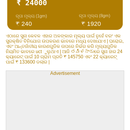
₹ 24000
ରୂପା ମୂଲ୍ୟ (8gm)
ରୂପା ମୂଲ୍ୟ (1gm)
₹ 240
₹ 1920
ଏଠାରେ ସୁନା କେବଳ ଏହାର ଅଳଙ୍କାର ମୂଲ୍ୟ ପାଇଁ ନୁହେଁ ବରଂ ଏକ
ସୁରକ୍ଷିତ ବିନିଯୋଗ ଉପକରଣ ଭାବରେ ମଧ୍ୟ ଦେଖାଯାଏ | ଘରୋଇ,
ଏବଂ ଆନ୍ତର୍ଜାତୀୟ କାରଣଗୁଡିକ ଉପରେ ନିର୍ଭର କରି ମୂଲ୍ୟଗୁଡିକ
ନିୟମିତ ଭାବରେ uct ୁଲୁଥାଏ | ଆଜି తమిళనాడుରେ ସୁନା ହାର 24
କ୍ୟାରେଟ୍ ପାଇଁ 10 ଗ୍ରାମ ପ୍ରତି ₹ 145750 ଏବଂ 22 କ୍ୟାରେଟ୍
ପାଇଁ ₹ 133600 ଡଲାର |
Advertisement