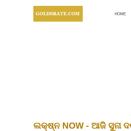
HOME
ଲକ୍ଷ୍ନ NOW - ଆଜି ସୁନା 