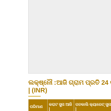
ଲକ୍ଷ୍ନୌ :ଆଜି ଗ୍ରାମ ପ୍ରତି 24 
| (INR)
କରାଟ ସୁନା ଆଜି
ଗତକାଲି କ୍ୟାରେଟ୍ ସୁନା
ପରିମାଣ
|
|