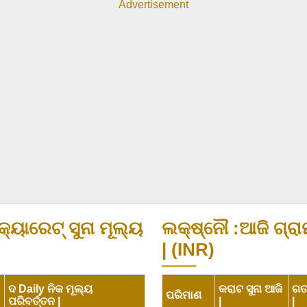
Advertisement
କ୍ୟାରେଟ୍ ସୁନା ମୂଲ୍ୟ
ଲକ୍ଷ୍ନୌ :ଆଜି ଗ୍ରାମ
| (INR)
ଦ Daily ନିକ ମୂଲ୍ୟ
କରାଟ ସୁନା ଆଜି
ଗତକ
ପରିମାଣ
ପରିବର୍ତ୍ତନ |
|
|