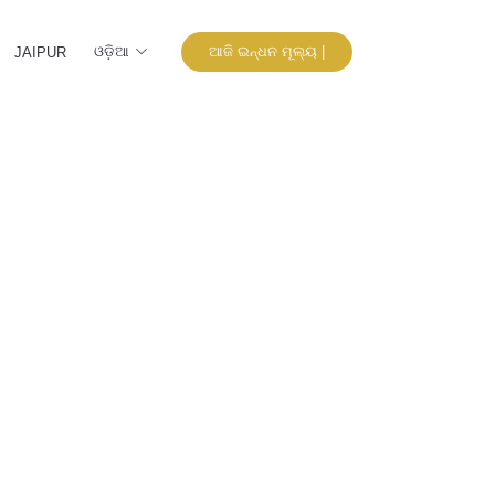
ଓଡ଼ିଆ
ଆଜି ଇନ୍ଧନ ମୂଲ୍ୟ |
JAIPUR