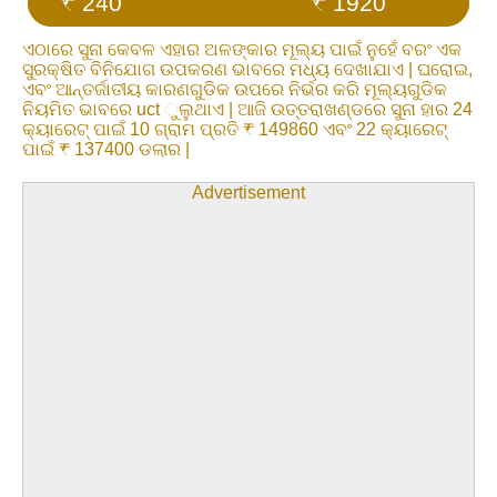
₹ 240
₹ 1920
ଏଠାରେ ସୁନା କେବଳ ଏହାର ଅଳଙ୍କାର ମୂଲ୍ୟ ପାଇଁ ନୁହେଁ ବରଂ ଏକ
ସୁରକ୍ଷିତ ବିନିଯୋଗ ଉପକରଣ ଭାବରେ ମଧ୍ୟ ଦେଖାଯାଏ | ଘରୋଇ,
ଏବଂ ଆନ୍ତର୍ଜାତୀୟ କାରଣଗୁଡିକ ଉପରେ ନିର୍ଭର କରି ମୂଲ୍ୟଗୁଡିକ
ନିୟମିତ ଭାବରେ uct ୁଲୁଥାଏ | ଆଜି ଉତ୍ତରାଖଣ୍ଡରେ ସୁନା ହାର 24
କ୍ୟାରେଟ୍ ପାଇଁ 10 ଗ୍ରାମ ପ୍ରତି ₹ 149860 ଏବଂ 22 କ୍ୟାରେଟ୍
ପାଇଁ ₹ 137400 ଡଲାର |
Advertisement