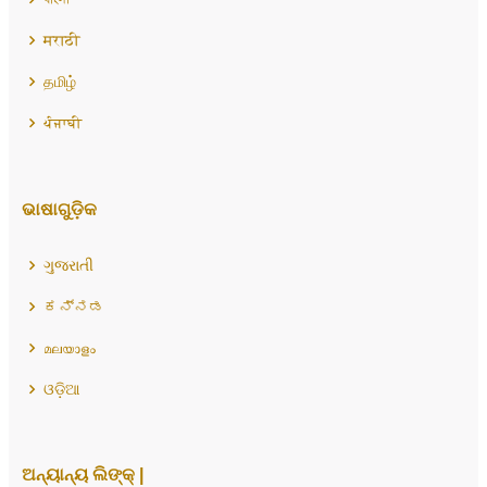
मराठी
தமிழ்
ਪੰਜਾਬੀ
ଭାଷାଗୁଡ଼ିକ
ગુજરાતી
ಕನ್ನಡ
മലയാളം
ଓଡ଼ିଆ
ଅନ୍ୟାନ୍ୟ ଲିଙ୍କ୍ |