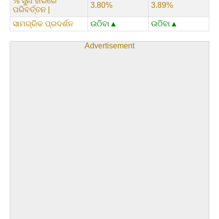
% ସୁନା ହାରରେ
3.80%
3.89%
ପରିବର୍ତ୍ତନ |
ସାମଗ୍ରିକ ପ୍ରଦର୍ଶନ
ଉଠିବା▲
ଉଠିବା▲
Advertisement