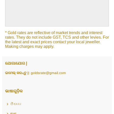
* Gold rates are reflective of market trends and interest
rates. They do not include GST, TCS and other levies. For
the latest and exact prices contact your local jeweller.
Making charges may apply.
ଯୋଗାଯୋଗ |
ଇମେଲ୍ କରନ୍ତୁ |:
goldsrate@gmail.com
ଭାଷାଗୁଡ଼ିକ
తెలుగు
বাংলা