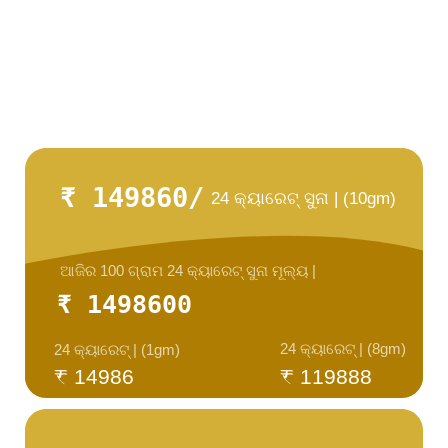
₹ 149860/
24 କ୍ୟାରେଟ୍ ସୁନା | (10gm)
ଆଜିର 100 ଗ୍ରାମ 24 କ୍ୟାରେଟ୍ ସୁନା ମୂଲ୍ୟ |
₹ 1498600
24 କ୍ୟାରେଟ୍ | (8gm)
24 କ୍ୟାରେଟ୍ | (1gm)
₹ 14986
₹ 119888