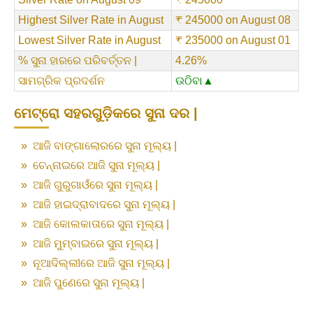
Highest Silver Rate in August
₹ 245000 on August 08
Lowest Silver Rate in August
₹ 235000 on August 01
% ସୁନା ହାରରେ ପରିବର୍ତ୍ତନ |
4.26%
ସାମଗ୍ରିକ ପ୍ରଦର୍ଶନ
ଉଠିବା▲
ମେଟ୍ରୋ ସହରଗୁଡ଼ିକରେ ସୁନା ଦର |
»
ଆଜି ବାଙ୍ଗାଲୋରରେ ସୁନା ମୂଲ୍ୟ |
»
ଚେନ୍ନାଇରେ ଆଜି ସୁନା ମୂଲ୍ୟ |
»
ଆଜି ଗୁରୁଗାଓଁରେ ସୁନା ମୂଲ୍ୟ |
»
ଆଜି ହାଇଦ୍ରାବାଦରେ ସୁନା ମୂଲ୍ୟ |
»
ଆଜି କୋଲକାତାରେ ସୁନା ମୂଲ୍ୟ |
»
ଆଜି ମୁମ୍ବାଇରେ ସୁନା ମୂଲ୍ୟ |
»
ନୂଆଦିଲ୍ଲୀରେ ଆଜି ସୁନା ମୂଲ୍ୟ |
»
ଆଜି ପୁଣେରେ ସୁନା ମୂଲ୍ୟ |