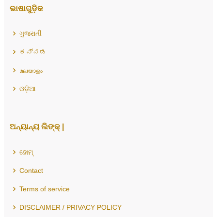
ଭାଷାଗୁଡ଼ିକ
ગુજરાતી
ಕನ್ನಡ
മലയാളം
ଓଡ଼ିଆ
ଅନ୍ୟାନ୍ୟ ଲିଙ୍କ୍ |
ହୋମ୍
Contact
Terms of service
DISCLAIMER / PRIVACY POLICY