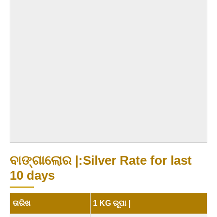
ବାଙ୍ଗାଲୋର |:Silver Rate for last
10 days
ତାରିଖ
1 KG ରୂପା |