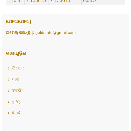
1 Tola
₹ 153615
₹ 153615
0.00%
ଯୋଗାଯୋଗ |
ଇମେଲ୍ କରନ୍ତୁ |:
goldsrate@gmail.com
ଭାଷାଗୁଡ଼ିକ
తెలుగు
বাংলা
मराठी
தமிழ்
ਪੰਜਾਬੀ