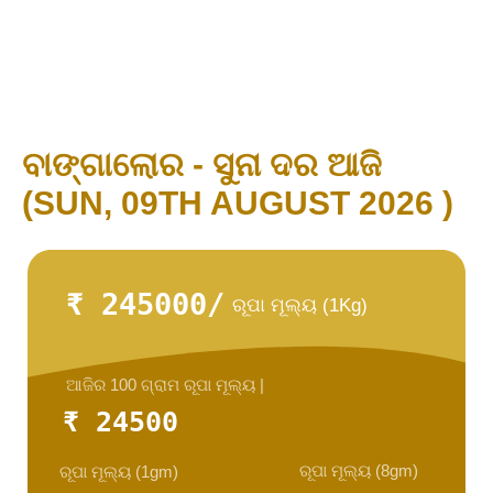
ବାଙ୍ଗାଲୋର - ସୁନା ଦର ଆଜି
(SUN, 09TH AUGUST 2026 )
₹ 245000/
ରୂପା ମୂଲ୍ୟ (1Kg)
ଆଜିର 100 ଗ୍ରାମ ରୂପା ମୂଲ୍ୟ |
₹ 24500
ରୂପା ମୂଲ୍ୟ (8gm)
ରୂପା ମୂଲ୍ୟ (1gm)