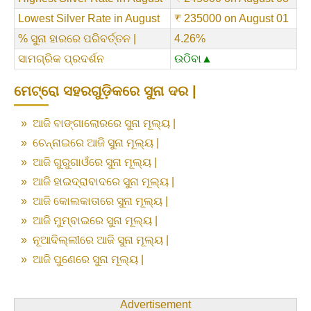
Lowest Silver Rate in August
₹ 235000 on August 01
% ସୁନା ହାରରେ ପରିବର୍ତ୍ତନ |
4.26%
ସାମଗ୍ରିକ ପ୍ରଦର୍ଶନ
ଉଠିବା▲
ମେଟ୍ରୋ ସହରଗୁଡ଼ିକରେ ସୁନା ଦର |
»
ଆଜି ବାଙ୍ଗାଲୋରରେ ସୁନା ମୂଲ୍ୟ |
»
ଚେନ୍ନାଇରେ ଆଜି ସୁନା ମୂଲ୍ୟ |
»
ଆଜି ଗୁରୁଗାଓଁରେ ସୁନା ମୂଲ୍ୟ |
»
ଆଜି ହାଇଦ୍ରାବାଦରେ ସୁନା ମୂଲ୍ୟ |
»
ଆଜି କୋଲକାତାରେ ସୁନା ମୂଲ୍ୟ |
»
ଆଜି ମୁମ୍ବାଇରେ ସୁନା ମୂଲ୍ୟ |
»
ନୂଆଦିଲ୍ଲୀରେ ଆଜି ସୁନା ମୂଲ୍ୟ |
»
ଆଜି ପୁଣେରେ ସୁନା ମୂଲ୍ୟ |
Advertisement