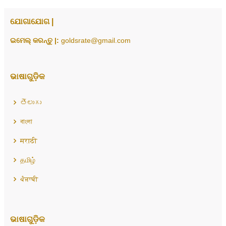
ଯୋଗାଯୋଗ |
ଇମେଲ୍ କରନ୍ତୁ |:
goldsrate@gmail.com
ଭାଷାଗୁଡ଼ିକ
తెలుగు
বাংলা
मराठी
தமிழ்
ਪੰਜਾਬੀ
ଭାଷାଗୁଡ଼ିକ