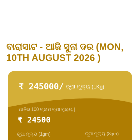
ବାରାସାଟ - ଆଜି ସୁନା ଦର (MON,
10TH AUGUST 2026 )
₹ 245000/
ରୂପା ମୂଲ୍ୟ (1Kg)
ଆଜିର 100 ଗ୍ରାମ ରୂପା ମୂଲ୍ୟ |
₹ 24500
ରୂପା ମୂଲ୍ୟ (8gm)
ରୂପା ମୂଲ୍ୟ (1gm)