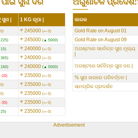
ାଇଁ ସୁନା ଦର
ଅରୁଣାଚଳ ପ୍ରଦେଶ:
ସୁନା |
1 KG ରୂପା |
କାରକ
₹ 245000
Gold Rate on August 01
 0
⇿ 0
₹ 245000
Gold Rate on August 09
 225
▲ 5000
₹ 240000
ଅଗଷ୍ଟରେ ସର୍ବୋଚ୍ଚ ସୁନା ମୂଲ୍ୟ
 15
⇿ 0
|
₹ 240000
 365
⇿ 0
ଅଗଷ୍ଟରେ ସର୍ବନିମ୍ନ ସୁନା ଦର |
₹ 240000
 160
▲ 5000
₹ 235000
 -20
⇿ 0
% ସୁନା ହାରରେ ପରିବର୍ତ୍ତନ |
₹ 235000
 0
⇿ 0
ସାମଗ୍ରିକ ପ୍ରଦର୍ଶନ
₹ 235000
 0
⇿ 0
₹ 235000
 -35
⇿ 0
₹ 235000
 25
⇿ 0
Advertisement