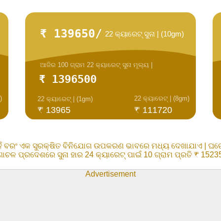
₹ 139650/
22 କ୍ୟାରେଟ୍ ସୁନା | (10gm)
ଆଜିର 100 ଗ୍ରାମ 22 କ୍ୟାରେଟ୍ ସୁନା ମୂଲ୍ୟ |
₹ 1396500
)
22 କ୍ୟାରେଟ୍ | (8gm)
22 କ୍ୟାରେଟ୍ | (1gm)
₹ 13965
₹ 111720
େଁ ବରଂ ଏକ ସୁରକ୍ଷିତ ବିନିଯୋଗ ଉପକରଣ ଭାବରେ ମଧ୍ୟ ଦେଖାଯାଏ | ଘରୋଇ
ାଚଳ ପ୍ରଦେଶରେ ସୁନା ହାର 24 କ୍ୟାରେଟ୍ ପାଇଁ 10 ଗ୍ରାମ ପ୍ରତି ₹ 1523
Advertisement