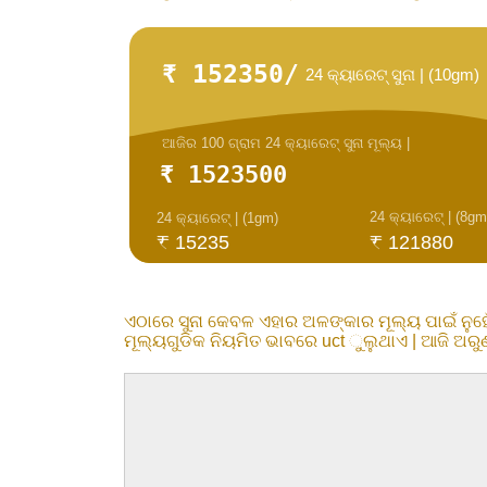
₹ 152350/
24 କ୍ୟାରେଟ୍ ସୁନା | (10gm)
ଆଜିର 100 ଗ୍ରାମ 24 କ୍ୟାରେଟ୍ ସୁନା ମୂଲ୍ୟ |
₹ 1523500
24 କ୍ୟାରେଟ୍ | (8gm
24 କ୍ୟାରେଟ୍ | (1gm)
₹ 15235
₹ 121880
ଏଠାରେ ସୁନା କେବଳ ଏହାର ଅଳଙ୍କାର ମୂଲ୍ୟ ପାଇଁ ନୁହ
ମୂଲ୍ୟଗୁଡିକ ନିୟମିତ ଭାବରେ uct ୁଲୁଥାଏ | ଆଜି ଅରୁଣ