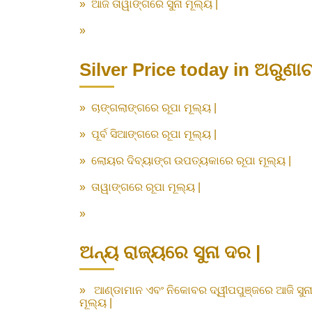
»
ଆଜି ତାୱାଙ୍ଗରେ ସୁନା ମୂଲ୍ୟ |
»
Silver Price today in ଅରୁଣା
»
ଚାଙ୍ଗଲାଙ୍ଗରେ ରୂପା ମୂଲ୍ୟ |
»
ପୂର୍ବ ସିଆଙ୍ଗରେ ରୂପା ମୂଲ୍ୟ |
»
ଲୋୟର ଦିବ୍ୟାଙ୍ଗ ଉପତ୍ୟକାରେ ରୂପା ମୂଲ୍ୟ |
»
ତାୱାଙ୍ଗରେ ରୂପା ମୂଲ୍ୟ |
»
ଅନ୍ୟ ରାଜ୍ୟରେ ସୁନା ଦର |
»
ଆଣ୍ଡାମାନ ଏବଂ ନିକୋବର ଦ୍ୱୀପପୁଞ୍ଜରେ ଆଜି ସୁନ
ମୂଲ୍ୟ |