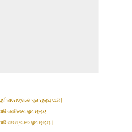
ପୂର୍ବ କାମେଙ୍ଗରେ ସୁନା ମୂଲ୍ୟ ଆଜି |
ଆଜି ଲୋହିତରେ ସୁନା ମୂଲ୍ୟ |
ଆଜି ପପମ୍ ପାରେ ସୁନା ମୂଲ୍ୟ |