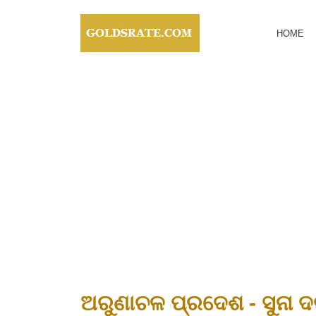
HOME
ଅରୁଣାଚଳ ପ୍ରଦେଶ - ସୁନା