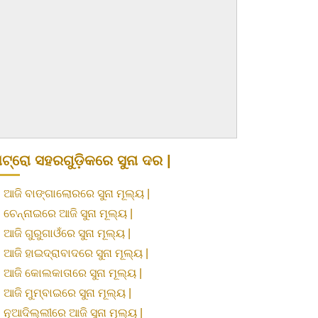
ଟ୍ରୋ ସହରଗୁଡ଼ିକରେ ସୁନା ଦର |
»
ଆଜି ବାଙ୍ଗାଲୋରରେ ସୁନା ମୂଲ୍ୟ |
»
ଚେନ୍ନାଇରେ ଆଜି ସୁନା ମୂଲ୍ୟ |
»
ଆଜି ଗୁରୁଗାଓଁରେ ସୁନା ମୂଲ୍ୟ |
»
ଆଜି ହାଇଦ୍ରାବାଦରେ ସୁନା ମୂଲ୍ୟ |
»
ଆଜି କୋଲକାତାରେ ସୁନା ମୂଲ୍ୟ |
»
ଆଜି ମୁମ୍ବାଇରେ ସୁନା ମୂଲ୍ୟ |
»
ନୂଆଦିଲ୍ଲୀରେ ଆଜି ସୁନା ମୂଲ୍ୟ |