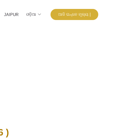
ଓଡ଼ିଆ
ଆଜି ଇନ୍ଧନ ମୂଲ୍ୟ |
JAIPUR
 )