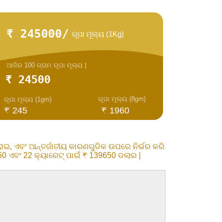
₹ 245000/
ରୂପା ମୂଲ୍ୟ (1Kg)
ଆଜିର 100 ଗ୍ରାମ ରୂପା ମୂଲ୍ୟ |
₹ 24500
ରୂପା ମୂଲ୍ୟ (8gm)
ରୂପା ମୂଲ୍ୟ (1gm)
₹ 245
₹ 1960
, ଏବଂ ଆନ୍ତର୍ଜାତୀୟ କାରଣଗୁଡିକ ଉପରେ ନିର୍ଭର କରି
50 ଏବଂ 22 କ୍ୟାରେଟ୍ ପାଇଁ ₹ 139650 ଡଲାର |