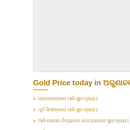
Gold Price today in ଅରୁଣାଚ
»
ଚାଙ୍ଗଲାଙ୍ଗରେ ଆଜି ସୁନା ମୂଲ୍ୟ |
»
ପୂର୍ବ ସିଆଙ୍ଗରେ ଆଜି ସୁନା ମୂଲ୍ୟ |
»
ଆଜି ଲୋୟର ଦିବ୍ୟାଙ୍ଗ ଉପତ୍ୟକାରେ ସୁନା ମୂଲ୍ୟ |