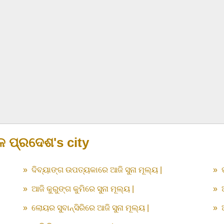
ଳ ପ୍ରଦେଶ's city
»
ଦିବ୍ୟାଙ୍ଗ ଉପତ୍ୟକାରେ ଆଜି ସୁନା ମୂଲ୍ୟ |
»
»
ଆଜି କୁରୁଙ୍ଗ କୁମିରେ ସୁନା ମୂଲ୍ୟ |
»
»
ଲୋୟର ସୁବାନ୍ସିରିରେ ଆଜି ସୁନା ମୂଲ୍ୟ |
»